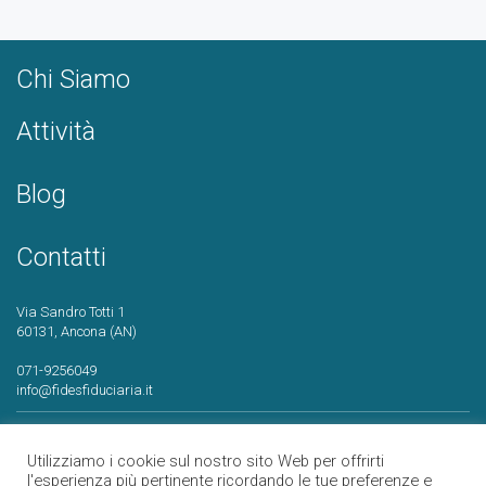
Chi Siamo
Attività
Blog
Contatti
Via Sandro Totti 1
60131, Ancona (AN)
071-9256049
info@fidesfiduciaria.it
Copyright 2017 © All Rights Reserved
Utilizziamo i cookie sul nostro sito Web per offrirti
l'esperienza più pertinente ricordando le tue preferenze e