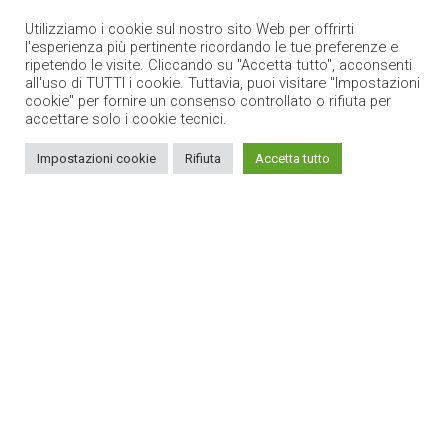
Utilizziamo i cookie sul nostro sito Web per offrirti
l'esperienza più pertinente ricordando le tue preferenze e
ripetendo le visite. Cliccando su "Accetta tutto", acconsenti
all'uso di TUTTI i cookie. Tuttavia, puoi visitare "Impostazioni
cookie" per fornire un consenso controllato o rifiuta per
accettare solo i cookie tecnici.
Impostazioni cookie
Rifiuta
Accetta tutto
Cosa è un PIR?
Chi può istituire un PIR?
Un PIR è uno strumento finanziario? Ad esempio
un’azione, un fondo di investimento,
un’obbligazione?